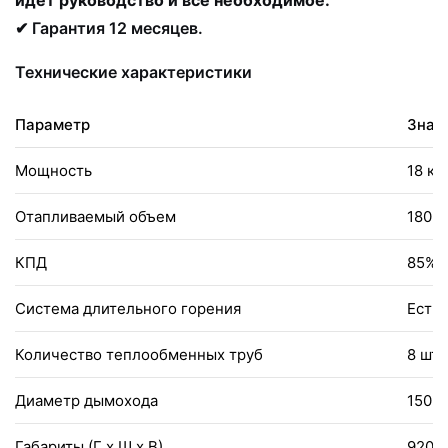
✔
Гарантия 12 месяцев.
Технические характеристики
Параметр
Знач
Мощность
18 кВ
Отапливаемый объем
180 –
КПД
85%
Система длительного горения
Есть
Количество теплообменных труб
8 шт
Диаметр дымохода
150 
Габариты (Г x Ш x В)
920 x