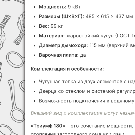
Мощность:
9 кВт
Размеры (Ш×В×Г):
485 × 615 × 437 мм
Вес:
99 кг
Материал:
жаростойкий чугун (ГОСТ 1
Диаметр дымохода:
115 мм (верхний в
Варочная плита:
да
Комплектация и особенности:
Чугунная топка из двух элементов с н
Дверца со стеклом и системой регулир
Возможность подключения к водяному 
Внешний вид и комплектация могут незнач
«Триумф 180»
– это сочетание мощности,
отопления загородного дома или дачи.