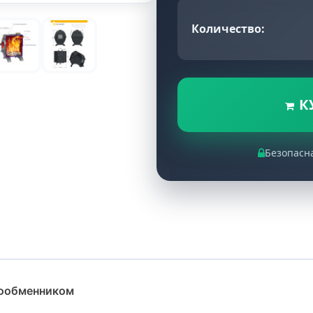
Количество:
К
Безопасн
лообменником