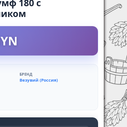
мф 180 с
ником
BYN
БРЕНД
Везувий (Россия)