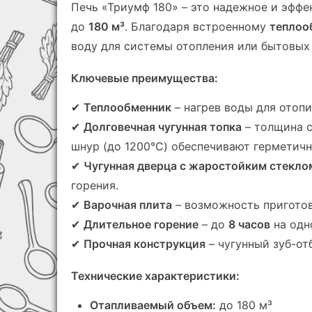
Печь «Триумф 180» – это надежное и эфф
до
180 м³
. Благодаря встроенному
теплоо
воду для системы отопления или бытовых
Ключевые преимущества:
✔
Теплообменник
– нагрев воды для отопи
✔
Долговечная чугунная топка
– толщина 
шнур (до 1200°C) обеспечивают герметичн
✔
Чугунная дверца с жаростойким стекло
горения.
✔
Варочная плита
– возможность пригото
✔
Длительное горение
– до
8 часов
на одн
✔
Прочная конструкция
– чугунный зуб-от
Технические характеристики:
Отапливаемый объем:
до 180 м³